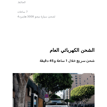
بفحص مبدئي قبل
الحائط.
يب الصندوق.
7 ساعات
لشحن سيارة بيجو 3008 هايبرد4
عض الأسواق
الشحن الكهربائي العام
شحن سريع خلال 1 ساعة و45 دقيقة