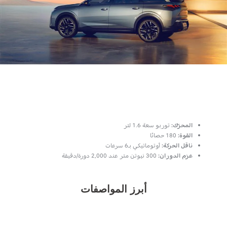
المحرّك:
توربو سعة 1.6 لتر
القوة:
180 حصانًا
ناقل الحركة:
أوتوماتيكي بـ6 سرعات
عزم الدوران:
300 نيوتن متر عند 2,000 دورة/دقيقة
أبرز المواصفات