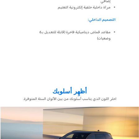
ن
إضافي
باب خلفي 
مرآة داخلية خلفية إلكترونية التعتيم
شعار بيجو
إضاءة محيطية (8 خيار
التصميم الداخلي:
سقف أسود
فتحة سقف 
مقاعد قماش ديناميكية فاخرة (قابلة للتعديل بـ6
وضعيات)
التصميم الدا
يك
مقاعد أمام
ش ألكانتارا (قابلة للتعديل بـ10
وضعيات)
أظهِر أسلوبك
اختَر اللون الذي يناسب أسلوبك من بين الألوان الستة المتوفرة.