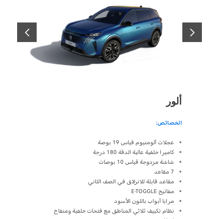
السابق
التالي
ألور
GT
الخصائص:
الخصائص:
ام التحكم
عجلات ألومنيوم قياس 19 بوصة
كاميرا خلفية عالية الدقة 180 درجة
التلقائي بالإ
شاشة مزدوجة قياس 10 بوصات
شاحن لاس
7 مقاعد
شاشة بانورا
لة للتخصيص
مقاعد قابلة للانزلاق في الصف الثاني
مفاتيح E-TOGGLE
لوظائف رئي
 حساسات
مرايا أبواب باللون الأسود
نظام تكييف ثلاثي المناطق مع فتحات خلفية ومنفاخ
أمامية وخل