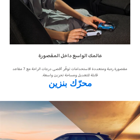
عالمك الواسع داخل المقصورة
ل رؤية 360 درجة،
مقصورة رحبة ومتعددة الاستخدامات توفّر أقصى درجات الراحة مع 7 مقاعد
قابلة للتعديل ومساحة تخزين واسعة.
محرّك بنزين