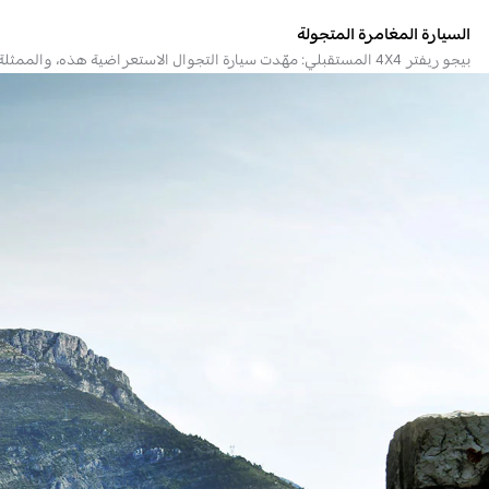
السيارة المغامرة المتجولة
بيجو ريفتر 4X4 المستقبلي: مهّدت سيارة التجوال الاستعراضية هذه، والممثلة لرؤية بيجو المستقبلي الرائدة للمركبات الترفيهية الخارجية طريقها في معرض جنيف للسيارات لعام 2018.