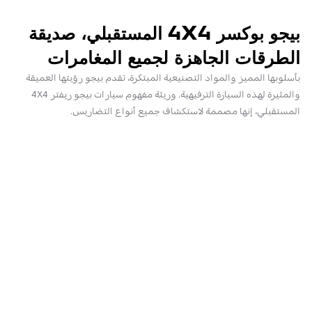
بيجو بوكسر 4X4 المستقبلي، صديقة
الطرقات الجاهزة لجميع المغامرات
بأسلوبها المميز والمواد التصنيعية المبتكرة، تقدم بيجو رؤيتها العميقة
والمثيرة لهذه السيارة الترفيهية. وريثة مفهوم سيارات بيجو ريفتر 4X4
المستقبلي، إنها مصممة لاستكشاف جميع أنواع التضاريس.