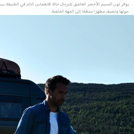
يوفر لون الجسم الأخضر العاشق للترحال حالة الانغماس التام في الطبيعة. يس
حولها وتضيف مظهرًا منظمًا إلى الجهة الخلفية.