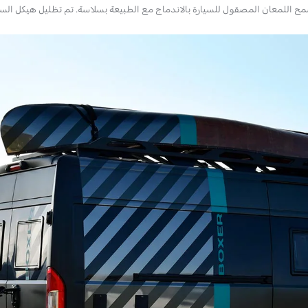
مح اللمعان المصقول للسيارة بالاندماج مع الطبيعة بسلاسة. تم تظليل هيكل الس